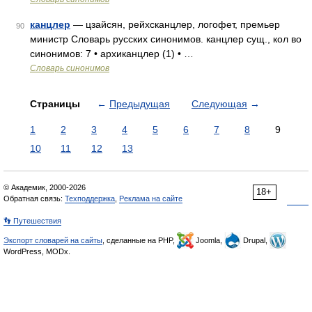
канцлер
— цзайсян, рейхсканцлер, логофет, премьер
90
министр Словарь русских синонимов. канцлер сущ., кол во
синонимов: 7 • архиканцлер (1) • …
Словарь синонимов
Страницы
←
Предыдущая
Следующая
→
1
2
3
4
5
6
7
8
9
10
11
12
13
© Академик, 2000-2026
18+
Обратная связь:
Техподдержка
,
Реклама на сайте
👣 Путешествия
Экспорт словарей на сайты
, сделанные на PHP,
Joomla,
Drupal,
WordPress, MODx.