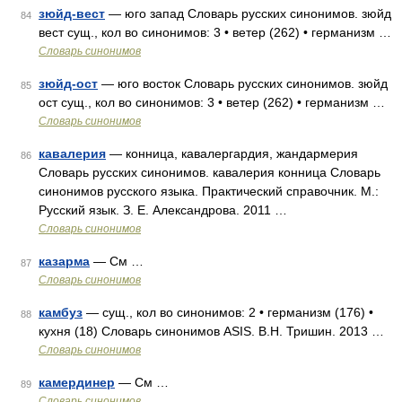
зюйд-вест
— юго запад Словарь русских синонимов. зюйд
84
вест сущ., кол во синонимов: 3 • ветер (262) • германизм …
Словарь синонимов
зюйд-ост
— юго восток Словарь русских синонимов. зюйд
85
ост сущ., кол во синонимов: 3 • ветер (262) • германизм …
Словарь синонимов
кавалерия
— конница, кавалергардия, жандармерия
86
Словарь русских синонимов. кавалерия конница Словарь
синонимов русского языка. Практический справочник. М.:
Русский язык. З. Е. Александрова. 2011 …
Словарь синонимов
казарма
— См …
87
Словарь синонимов
камбуз
— сущ., кол во синонимов: 2 • германизм (176) •
88
кухня (18) Словарь синонимов ASIS. В.Н. Тришин. 2013 …
Словарь синонимов
камердинер
— См …
89
Словарь синонимов